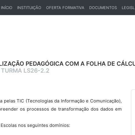
INÍCIO
INSTITUIÇÃO
OFERTA FORMATIVA
DOCUMENTOS
LEGIS
(CURRENT)
LIZAÇÃO PEDAGÓGICA COM A FOLHA DE CÁLCU
S
TURMA LS26-2.2
a pelas TIC (Tecnologias da Informação e Comunicação),
preender os processos de transformação dos dados em
s Escolas nos seguintes domínios: