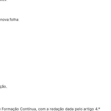
 nova folha
ção.
e Formação Contínua, com a redação dada pelo artigo 4.º