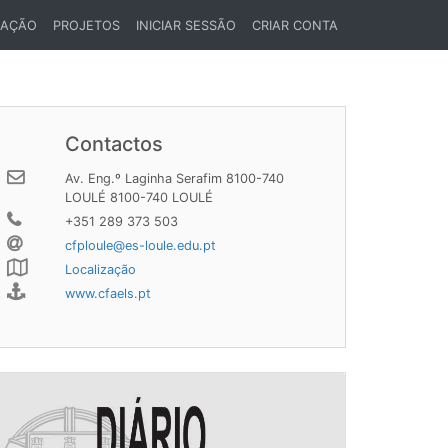
LAÇÃO
PROJETOS
INICIAR SESSÃO
CRIAR CONTA
Contactos
Av. Eng.º Laginha Serafim 8100-740
LOULÉ 8100-740 LOULÉ
+351 289 373 503
cfploule@es-loule.edu.pt
Localização
www.cfaels.pt