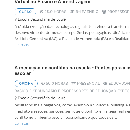
Virtual no Ensino e Aprendizagem
25.0 HORAS
B-LEARNING
PROFESSORE
CURSO
Escola Secundária de Loulé
A rápida evolução das tecnologias digitais tem vindo a transform
desenvolvimento de novas competências pedagógicas, didáticas e
Artificial Generativa (IAG), a Realidade Aumentada (RA) e a Realidade 
Ler mais
A mediação de conflitos na escola - Pontes para a 
escolar
50.0 HORAS
PRESENCIAL
EDUCADORE
OFICINA
BÁSICO E SECUNDÁRIO E PROFESSORES DE EDUCAÇÃO ESPEC
Escola Secundária de Loulé
resultados mais negativos, como exemplo a violência, bullying e 
imediato a reações, sanções, sem que o conflito em si seja realme
conflito no ambiente escolar, possibilitando que todos os ...
Ler mais