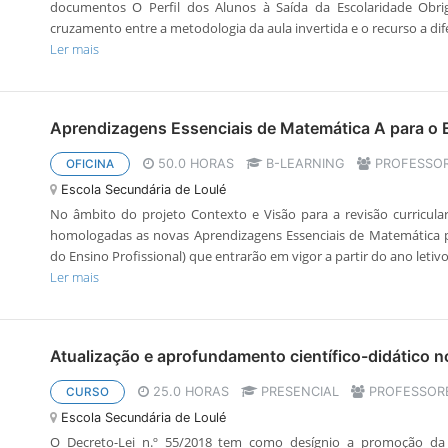
documentos O Perfil dos Alunos à Saída da Escolaridade Obrig
cruzamento entre a metodologia da aula invertida e o recurso a dife
Ler mais
Aprendizagens Essenciais de Matemática A para o 
50.0 HORAS
B-LEARNING
PROFESSOR
OFICINA
Escola Secundária de Loulé
No âmbito do projeto Contexto e Visão para a revisão curricul
homologadas as novas Aprendizagens Essenciais de Matemática 
do Ensino Profissional) que entrarão em vigor a partir do ano letivo: 
Ler mais
Atualização e aprofundamento científico-didático no
25.0 HORAS
PRESENCIAL
PROFESSOR
CURSO
Escola Secundária de Loulé
O Decreto-Lei n.º 55/2018 tem como desígnio a promoção da 