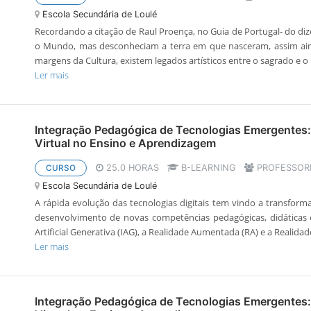
Escola Secundária de Loulé
Recordando a citação de Raul Proença, no Guia de Portugal- do d
o Mundo, mas desconheciam a terra em que nasceram, assim ain
margens da Cultura, existem legados artísticos entre o sagrado e o p
Ler mais
Integração Pedagógica de Tecnologias Emergentes:
Virtual no Ensino e Aprendizagem
25.0 HORAS
B-LEARNING
PROFESSORE
CURSO
Escola Secundária de Loulé
A rápida evolução das tecnologias digitais tem vindo a transform
desenvolvimento de novas competências pedagógicas, didáticas e
Artificial Generativa (IAG), a Realidade Aumentada (RA) e a Realidade 
Ler mais
Integração Pedagógica de Tecnologias Emergentes: