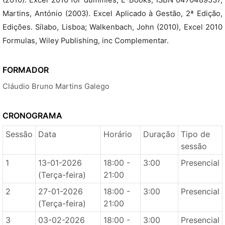
(2010). Excel 2010 for dummies, E-Books, ISBN 0470489537;
Martins, António (2003). Excel Aplicado à Gestão, 2ª Edição,
Edições. Sílabo, Lisboa; Walkenbach, John (2010), Excel 2010
Formulas, Wiley Publishing, inc Complementar.
FORMADOR
Cláudio Bruno Martins Galego
CRONOGRAMA
Sessão
Data
Horário
Duração
Tipo de
sessão
1
13-01-2026
18:00 -
3:00
Presencial
(Terça-feira)
21:00
2
27-01-2026
18:00 -
3:00
Presencial
(Terça-feira)
21:00
3
03-02-2026
18:00 -
3:00
Presencial