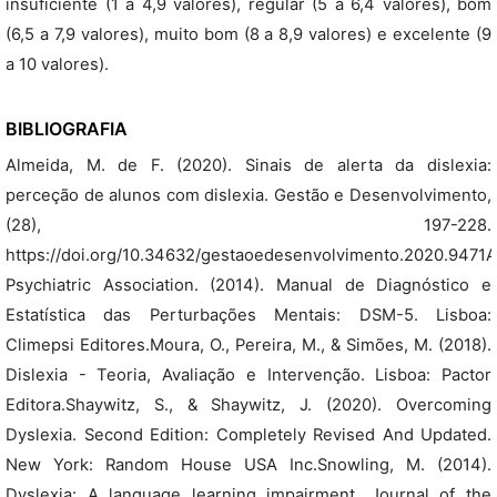
insuficiente (1 a 4,9 valores), regular (5 a 6,4 valores), bom
(6,5 a 7,9 valores), muito bom (8 a 8,9 valores) e excelente (9
a 10 valores).
BIBLIOGRAFIA
Almeida, M. de F. (2020). Sinais de alerta da dislexia:
perceção de alunos com dislexia. Gestão e Desenvolvimento,
(28), 197-228.
https://doi.org/10.34632/gestaoedesenvolvimento.2020.9471
Psychiatric Association. (2014). Manual de Diagnóstico e
Estatística das Perturbações Mentais: DSM-5. Lisboa:
Climepsi Editores.Moura, O., Pereira, M., & Simões, M. (2018).
Dislexia - Teoria, Avaliação e Intervenção. Lisboa: Pactor
Editora.Shaywitz, S., & Shaywitz, J. (2020). Overcoming
Dyslexia. Second Edition: Completely Revised And Updated.
New York: Random House USA Inc.Snowling, M. (2014).
Dyslexia: A language learning impairment. Journal of the